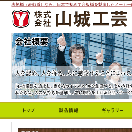
表彰楯（表彰盾）なら、日本で初めて合板楯を製造したメーカー