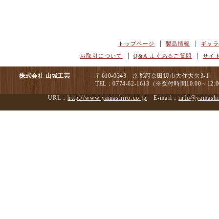
|
|
トップページ
製品情報
ギャ
|
|
お取引について
Q&A よくあるご質問
サイ
株式会社 山城工芸
〒610-0343 京都府京田辺市大住大欠3-1
TEL：0774-62-1613（※受付時間10:00～12
URL：
http://www.yamashiro.co.jp
E-mail：
info@yamashi